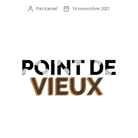
Par
Kamel
16 novembre 2021
Auteur
Date
de
de
l’article
l’article