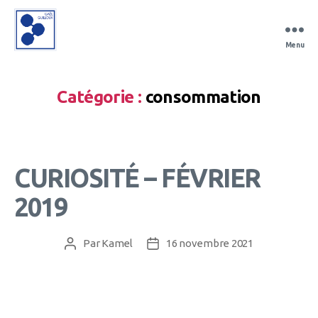
Menu
Gaël
Guilloux
Catégorie :
consommation
CURIOSITÉ – FÉVRIER
2019
Par
Kamel
16 novembre 2021
Auteur
Date
de
de
l’article
l’article