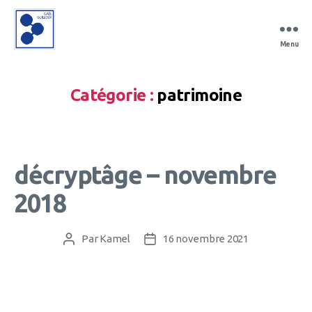
Menu
Gaël
Guilloux
Catégorie :
patrimoine
décryptâge – novembre
2018
Par
Kamel
16 novembre 2021
Auteur
Date
de
de
l’article
l’article