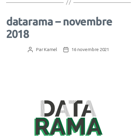
datarama – novembre
2018
Par
Kamel
16 novembre 2021
Auteur
Date
de
de
l’article
l’article