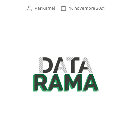
Par
Kamel
16 novembre 2021
Auteur
Date
de
de
l’article
l’article