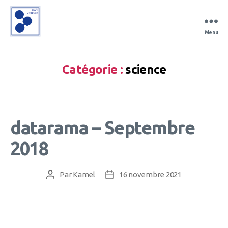
Menu
Gaël
Guilloux
Catégorie :
science
datarama – Septembre
2018
Par
Kamel
16 novembre 2021
Auteur
Date
de
de
l’article
l’article