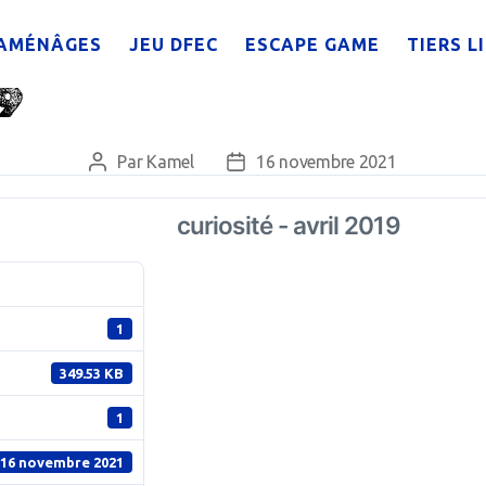
AMÉNÂGES
JEU DFEC
ESCAPE GAME
TIERS L
19
Par
Kamel
16 novembre 2021
Auteur
Date
de
de
l’article
l’article
curiosité - avril 2019
1
349.53 KB
1
16 novembre 2021