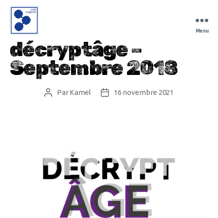
Menu
Gaël
décryptâge –
Guilloux
Septembre 2018
Par
Kamel
16 novembre 2021
Auteur
Date
de
de
l’article
l’article