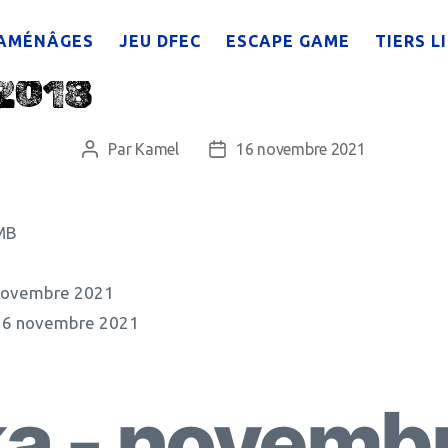
AMÉNÂGES
JEU DFEC
ESCAPE GAME
TIERS L
 2018
Par
Kamel
16 novembre 2021
Auteur
Date
de
de
l’article
l’article
MB
novembre 2021
16 novembre 2021
a - novemb