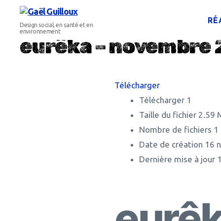
RÉ
Gaël
Design social, en santé et en
Guilloux
environnement
eurêka – novembre
Télécharger
Télécharger
1
Taille du fichier
2.59 
Nombre de fichiers
1
Date de création
16 
Dernière mise à jour
eurêk