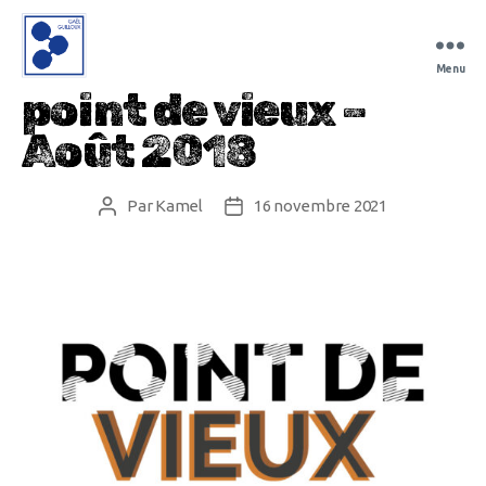
Menu
Gaël
point de vieux –
Guilloux
Août 2018
Par
Kamel
16 novembre 2021
Auteur
Date
de
de
l’article
l’article