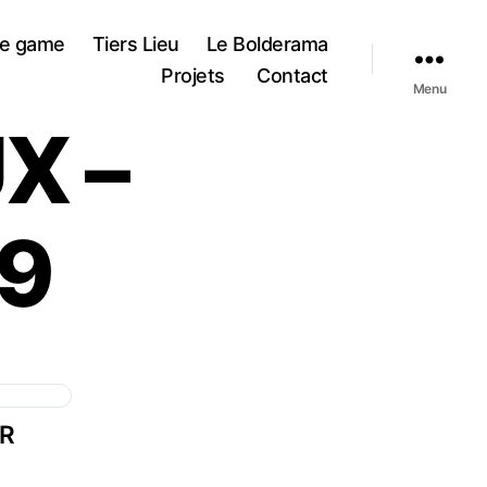
e game
Tiers Lieu
Le Bolderama
Projets
Contact
Menu
X –
19
ER