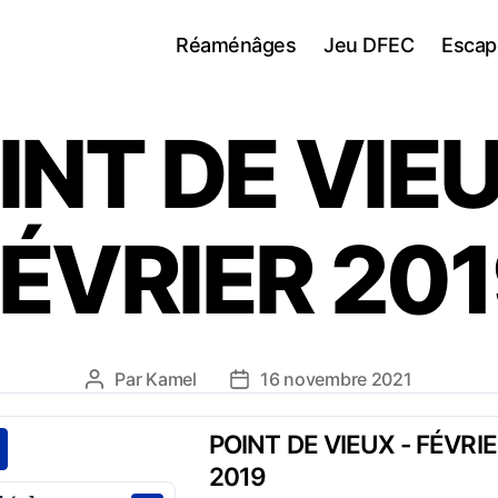
Réaménâges
Jeu DFEC
Escap
INT DE VIEU
ÉVRIER 20
Par
Kamel
16 novembre 2021
Auteur
Date
de
de
l’article
l’article
POINT DE VIEUX - FÉVRI
2019