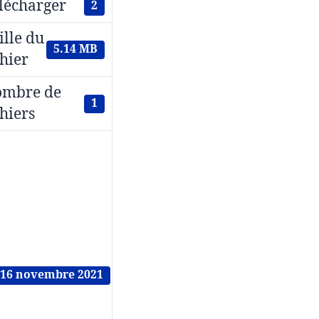
lécharger
2
ille du
5.14 MB
chier
mbre de
1
chiers
16 novembre 2021