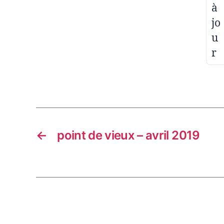
à
jo
u
r
←
point de vieux – avril 2019