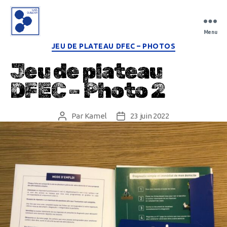
Menu
Gaël
Catégories
JEU DE PLATEAU DFEC – PHOTOS
Guilloux
Jeu de plateau
DFEC – Photo 2
Par
Kamel
23 juin 2022
Auteur
Date
de
de
l’article
l’article